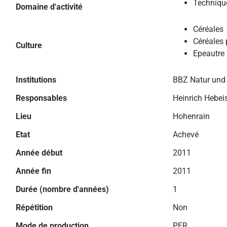
Technique
Domaine d'activité
Céréales
Céréales 
Culture
Epeautre
Institutions
BBZ Natur und
Responsables
Heinrich Hebei
Lieu
Hohenrain
Etat
Achevé
Année début
2011
Année fin
2011
Durée (nombre d'années)
1
Répétition
Non
Mode de production
PER