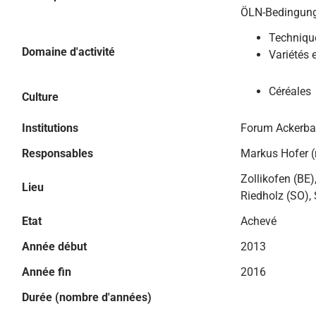
ÖLN-Bedingun
Technique
Domaine d'activité
Variétés 
Céréales
Culture
Institutions
Forum Ackerb
Responsables
Markus Hofer (
Zollikofen (BE)
Lieu
Riedholz (SO), 
Etat
Achevé
Année début
2013
Année fin
2016
Durée (nombre d'années)