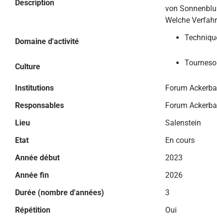
Description
von Sonnenbl
Welche Verfahre
Technique
Domaine d'activité
Tourneso
Culture
Institutions
Forum Ackerb
Responsables
Forum Ackerb
Lieu
Salenstein
Etat
En cours
Année début
2023
Année fin
2026
Durée (nombre d'années)
3
Répétition
Oui