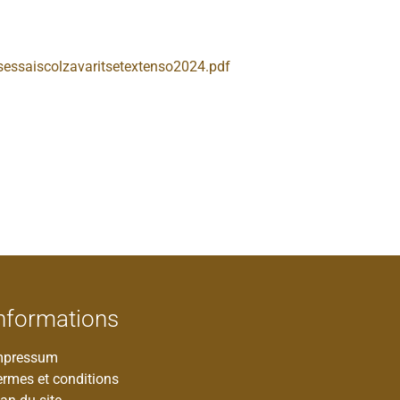
sessaiscolzavaritsetextenso2024.pdf
nformations
mpressum
ermes et conditions