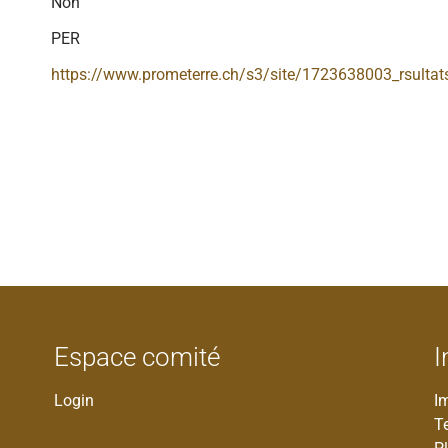
Non
PER
https://www.prometerre.ch/s3/site/1723638003_rsultat
Espace comité
I
Login
I
T