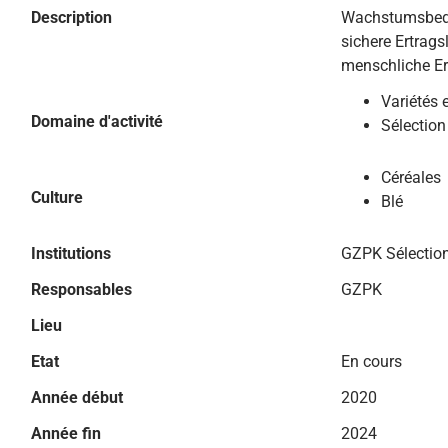
Description
Wachstumsbedi
sichere Ertrags
menschliche E
Variétés 
Domaine d'activité
Sélection
Céréales
Culture
Blé
Institutions
GZPK Sélection
Responsables
GZPK
Lieu
Etat
En cours
Année début
2020
Année fin
2024