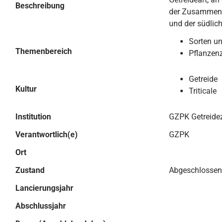
Beschreibung
der Zusammenfü
und der südlic
Sorten u
Themenbereich
Pflanzen
Getreide
Kultur
Triticale
Institution
GZPK Getreide
Verantwortlich(e)
GZPK
Ort
Zustand
Abgeschlossen
Lancierungsjahr
Abschlussjahr