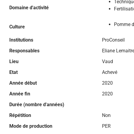
Technique
Domaine d'activité
Fertilisat
Pomme de
Culture
Institutions
ProConseil
Responsables
Eliane Lemaitr
Lieu
Vaud
Etat
Achevé
Année début
2020
Année fin
2020
Durée (nombre d'années)
Répétition
Non
Mode de production
PER