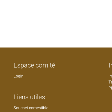
Espace comité
I
Login
I
T
Pl
Liens utiles
Souchet comestible