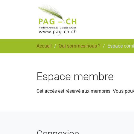
Aller au contenu principal
Vous êtes ici:
Accueil
Qui sommes-nous ?
Espace comi
Espace membre
Cet accès est réservé aux membres. Vous pou
Connexion