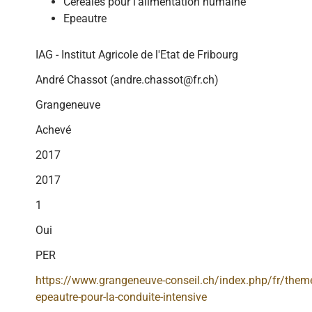
Céréales pour l'alimentation humaine
Epeautre
IAG - Institut Agricole de l'Etat de Fribourg
André Chassot (andre.chassot@fr.ch)
Grangeneuve
Achevé
2017
2017
1
Oui
PER
https://www.grangeneuve-conseil.ch/index.php/fr/theme
epeautre-pour-la-conduite-intensive