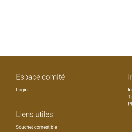
Espace comité
I
Login
I
T
Pl
Liens utiles
Souchet comestible