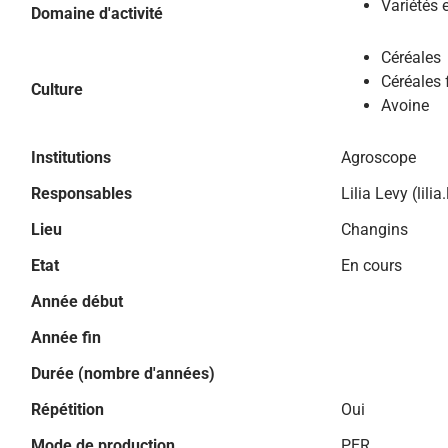
Variétés 
Domaine d'activité
Céréales
Céréales 
Culture
Avoine
Institutions
Agroscope
Responsables
Lilia Levy (lil
Lieu
Changins
Etat
En cours
Année début
Année fin
Durée (nombre d'années)
Répétition
Oui
Mode de production
PER