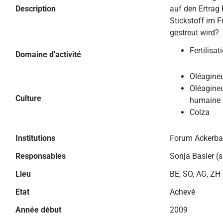
Description
auf den Ertrag 
Stickstoff im F
gestreut wird?
Fertilisat
Domaine d'activité
Oléagine
Oléagineu
Culture
humaine
Colza
Institutions
Forum Ackerb
Responsables
Sonja Basler (
Lieu
BE, SO, AG, ZH
Etat
Achevé
Année début
2009