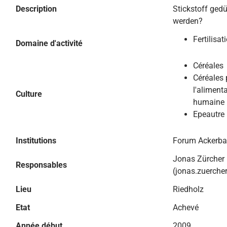
Description
Stickstoff ged
werden?
Fertilisat
Domaine d'activité
Céréales
Céréales 
l'aliment
Culture
humaine
Epeautre
Institutions
Forum Ackerb
Jonas Zürcher
Responsables
(jonas.zuerche
Lieu
Riedholz
Etat
Achevé
Année début
2009