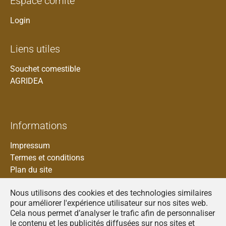
Espace comité
Login
Liens utiles
Souchet comestible
AGRIDEA
Informations
Impressum
Termes et conditions
Plan du site
Nous utilisons des cookies et des technologies similaires
pour améliorer l'expérience utilisateur sur nos sites web.
Cela nous permet d’analyser le trafic afin de personnaliser
Francais
le contenu et les publicités diffusées sur nos sites et