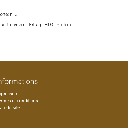
dorte: n=3
differenzen - Ertrag - HLG - Protein -
nformations
mpressum
ermes et conditions
an du site