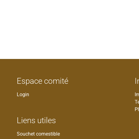
Espace comité
I
Login
I
T
Pl
Liens utiles
Souchet comestible