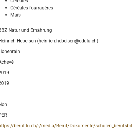
Céréales
Céréales fourragères
Maïs
BBZ Natur und Ernährung
Heinrich Hebeisen (heinrich.hebeisen@edulu.ch)
Hohenrain
Achevé
2019
2019
1
Non
PER
https://beruf.lu.ch/-/media/Beruf/Dokumente/schulen_berufsb