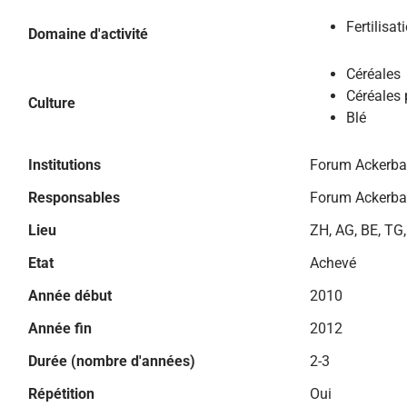
Fertilisat
Domaine d'activité
Céréales
Céréales 
Culture
Blé
Institutions
Forum Ackerb
Responsables
Forum Ackerb
Lieu
ZH, AG, BE, TG
Etat
Achevé
Année début
2010
Année fin
2012
Durée (nombre d'années)
2-3
Répétition
Oui