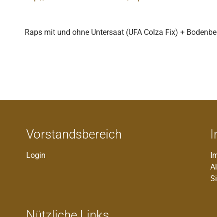
Raps mit und ohne Untersaat (UFA Colza Fix) + Bodenbe
Vorstandsbereich
I
Login
I
A
S
Nützliche Links