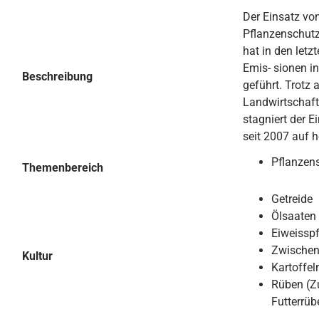
Der Einsatz vo
Pflanzenschut
hat in den letz
Emis- sionen i
Beschreibung
geführt. Trotz
Landwirtschaft
stagniert der 
seit 2007 auf 
Pflanzen
Themenbereich
Getreide
Ölsaaten
Eiweissp
Zwischen
Kultur
Kartoffel
Rüben (Zu
Futterrüb