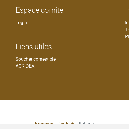
Espace comité
I
Login
I
T
Pl
Liens utiles
Souchet comestible
AGRIDEA
Francais
Deutsch
Italiano