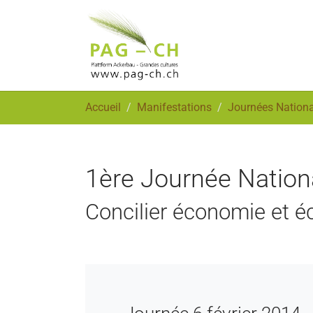
Aller au contenu principal
Vous êtes ici:
Accueil
Manifestations
Journées Nationa
1ère Journée Nation
Concilier économie et é