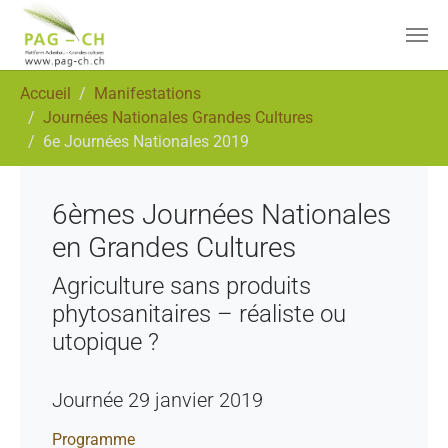
Aller au contenu principal
Vous êtes ici:
Accueil
Manifestations
Journées Nationales Grandes Cultures
6e Journées Nationales 2019
6èmes Journées Nationales
en Grandes Cultures
Agriculture sans produits
phytosanitaires – réaliste ou
utopique ?
Journée 29 janvier 2019
Programme