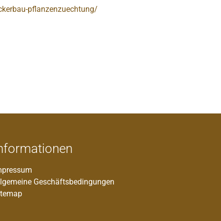
ckerbau-pflanzenzuechtung/
nformationen
mpressum
llgemeine Geschäftsbedingungen
itemap