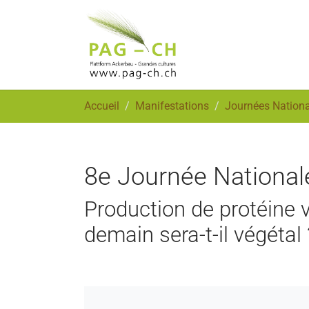
Aller au contenu principal
Vous êtes ici:
Accueil
Manifestations
Journées Nationa
8e Journée National
Production de protéine 
demain sera-t-il végétal 