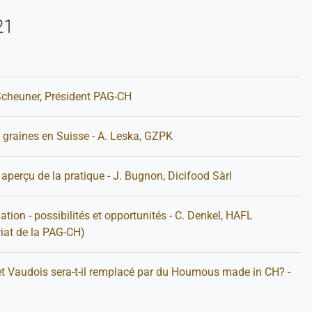
21
 Scheuner, Président PAG-CH
 graines en Suisse - A. Leska, GZPK
 aperçu de la pratique - J. Bugnon, Dicifood Sàrl
tion - possibilités et opportunités - C. Denkel, HAFL
iat de la PAG-CH)
 Vaudois sera-t-il remplacé par du Houmous made in CH? -