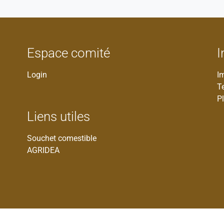
Espace comité
I
Login
I
T
Pl
Liens utiles
Souchet comestible
AGRIDEA