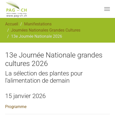
Aller au contenu principal
Vous êtes ici:
Accueil
Manifestations
Journées Nationales Grandes Cultures
13e Journée Nationale 2026
13e Journée Nationale grandes
cultures 2026
La sélection des plantes pour
l'alimentation de demain
15 janvier 2026
Programme